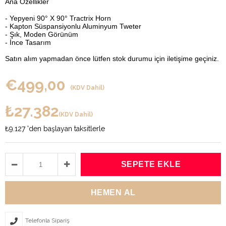
Ana Özellikler
- Yepyeni 90° X 90° Tractrix Horn
- Kapton Süspansiyonlu Aluminyum Tweter
- Şık, Moden Görünüm
- İnce Tasarım
Satın alım yapmadan önce lütfen stok durumu için iletişime geçiniz.
€499,00
(KDV Dahil)
₺27.382
(KDV Dahil)
₺9.127
'den başlayan taksitlerle
Telefonla Sipariş