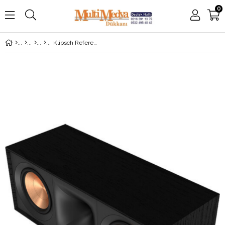
0
Klipsch Reference R-50C Merkez Hoparlör Siyah