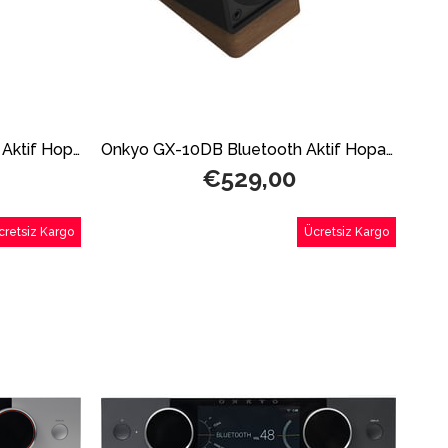
Onkyo GX-30ARC Bluetooth Aktif Hoparlör Beyaz
Onkyo GX-10DB Bluetooth Aktif Hoparlör Siyah
€529,00
cretsiz Kargo
Ücretsiz Kargo