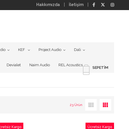
Hakkımızda
İletişim
dio
KEF
Project Audio
Dali
Devialet
Naim Audio
REL Acoustics
SEPETIM
23 Ürün
cretsiz Kargo
Ücretsiz Kargo