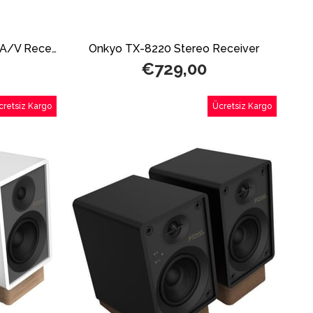
Onkyo TX-SR3100 5.2 Kanal A/V Receiver
Onkyo TX-8220 Stereo Receiver
€729,00
cretsiz Kargo
Ücretsiz Kargo