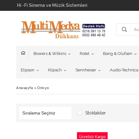
Hi -Fi Sinema ve Müzik Sistemleri
Bowers & Wilkins
Rotel
Bang & Olufsen
Elipson
Klipsch
Sennheiser
Audio-Technica
Anasayfa
>
Onkyo
Stoktakiler
Ücretsiz Kargo