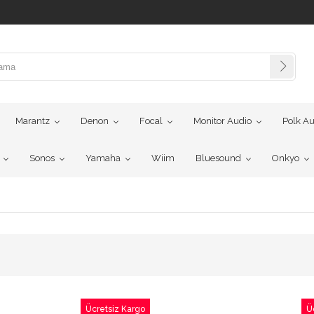
Marantz
Denon
Focal
Monitor Audio
Polk Au
Sonos
Yamaha
Wiim
Bluesound
Onkyo
Ücretsiz Kargo
Ü