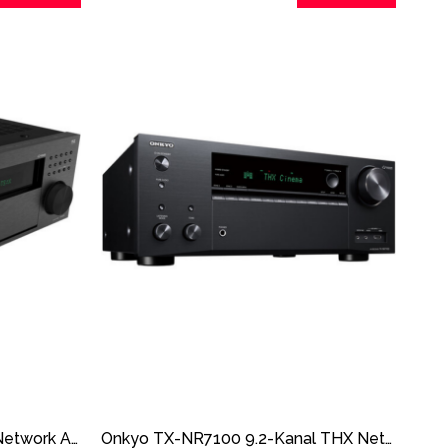
Onkyo TX-RZ70 11.2-Kanal Network A/V Receiver
Onkyo TX-NR7100 9.2-Kanal THX Network A/V Receiver