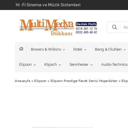
Hi -Fi Sinema ve Müzik Sistemleri
Bowers & Wilkins
Rotel
Bang & Olufsen
Elipson
Klipsch
Sennheiser
Audio-Technica
Anasayfa
>
Elipson
>
Elipson Prestige Facet Serisi Hoparlörler
>
Eli