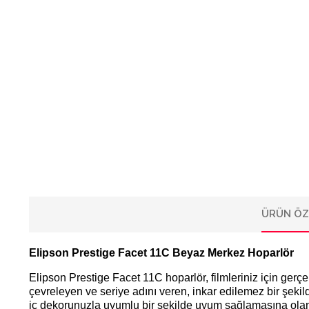
ÜRÜN ÖZ
Elipson Prestige Facet 11C Beyaz Merkez Hoparlör
Elipson Prestige Facet 11C hoparlör, filmleriniz için gerçek
çevreleyen ve seriye adını veren, inkar edilemez bir şekil
iç dekorunuzla uyumlu bir şekilde uyum sağlamasına olan