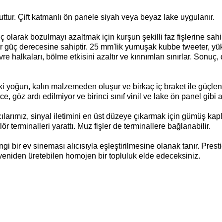
tur. Çift katmanlı ön panele siyah veya beyaz lake uygulanır.
 olarak bozulmayı azaltmak için kurşun şekilli faz fişlerine sahip 
bir güç derecesine sahiptir. 25 mm'lik yumuşak kubbe tweeter, yük
re halkaları, bölme etkisini azaltır ve kırınımları sınırlar. Sonu
i yoğun, kalın malzemeden oluşur ve birkaç iç braket ile güçlendir
ce, göz ardı edilmiyor ve birinci sınıf vinil ve lake ön panel gibi 
ılarımız, sinyal iletimini en üst düzeye çıkarmak için gümüş kapl
 terminalleri yarattı. Muz fişler de terminallere bağlanabilir.
 bir ev sineması alıcısıyla eşleştirilmesine olanak tanır. Prestig
 yeniden üretebilen homojen bir topluluk elde edeceksiniz.