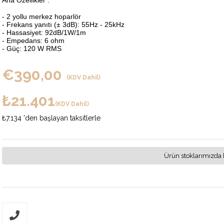
Ana Özellikler :
- 2 yollu merkez hoparlör
- Frekans yanıtı (± 3dB): 55Hz - 25kHz
- Hassasiyet: 92dB/1W/1m
- Empedans: 6 ohm
- Güç: 120 W RMS
€390,00
(KDV Dahil)
₺21.401
(KDV Dahil)
₺7.134
'den başlayan taksitlerle
Ürün stoklarımızda 