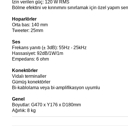
İzin verilen güç: 120 W RMS
Bölme efektini ve kırınımını sınırlamak için özel yapım se
Hoparlörler
Orta bas: 140 mm
Tweeter: 25mm
Ses
Frekans yanıtı (± 3dB): 55Hz - 25kHz
Hassasiyet: 92dB/1W/1m
Empedans: 6 ohm
Konektörler
Vidalı terminaller
Gümüş konektörler
Bi-kablolama veya bi-amplifikasyon uyumlu
Genel
Boyutlar: G470 x Y176 x D180mm
Ağırlık: 8 kg