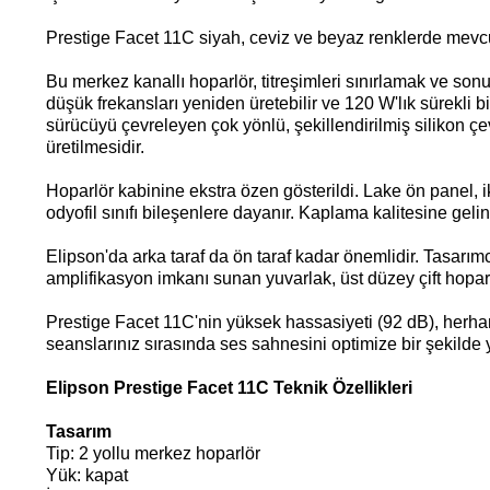
Prestige Facet 11C siyah, ceviz ve beyaz renklerde mevcut
Bu merkez kanallı hoparlör, titreşimleri sınırlamak ve sonuç
düşük frekansları yeniden üretebilir ve 120 W'lık sürekli 
sürücüyü çevreleyen çok yönlü, şekillendirilmiş silikon çev
üretilmesidir.
Hoparlör kabinine ekstra özen gösterildi. Lake ön panel, ik
odyofil sınıfı bileşenlere dayanır. Kaplama kalitesine gelin
Elipson'da arka taraf da ön taraf kadar önemlidir. Tasarımc
amplifikasyon imkanı sunan yuvarlak, üst düzey çift hoparlör
Prestige Facet 11C'nin yüksek hassasiyeti (92 dB), herhangi
seanslarınız sırasında ses sahnesini optimize bir şekilde
Elipson Prestige Facet 11C Teknik Özellikleri
Tasarım
Tip: 2 yollu merkez hoparlör
Yük: kapat