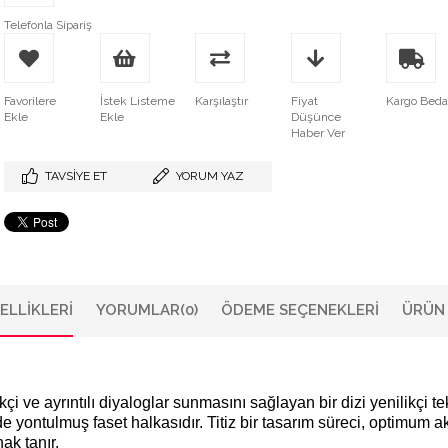
Telefonla Sipariş
Favorilere
İstek Listeme
Karşılaştır
Fiyat
Kargo Bed
Ekle
Ekle
Düşünce
Haber Ver
TAVSIYE ET
YORUM YAZ
ELLIKLERI
YORUMLAR
(0)
ÖDEME SEÇENEKLERI
ÜRÜN 
çi ve ayrıntılı diyaloglar sunmasını sağlayan bir dizi yenilikçi t
de yontulmuş faset halkasıdır. Titiz bir tasarım süreci, optimum 
ak tanır.