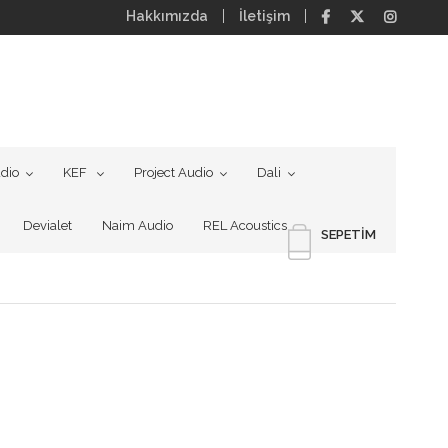
Hakkımızda
İletişim
dio
KEF
Project Audio
Dali
Devialet
Naim Audio
REL Acoustics
SEPETIM