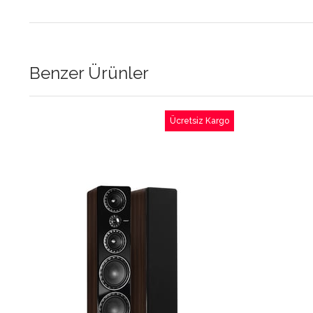
Benzer Ürünler
o
Ücretsiz Kargo