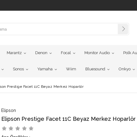
Marantz
Denon
Focal
Monitor Audio
Polk Au
Sonos
Yamaha
Wiim
Bluesound
Onkyo
pson Prestige Facet 11C Beyaz Merkez Hoparlör
Elipson
Elipson Prestige Facet 11C Beyaz Merkez Hoparlör