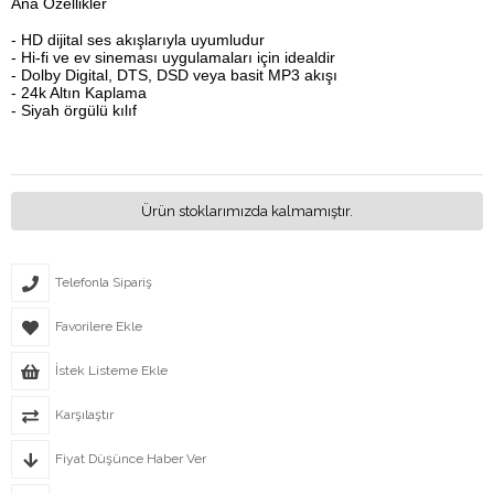
Ana Özellikler
- HD dijital ses akışlarıyla uyumludur
- Hi-fi ve ev sineması uygulamaları için idealdir
- Dolby Digital, DTS, DSD veya basit MP3 akışı
- 24k Altın Kaplama
- Siyah örgülü kılıf
Ürün stoklarımızda kalmamıştır.
Telefonla Sipariş
Favorilere Ekle
İstek Listeme Ekle
Karşılaştır
Fiyat Düşünce Haber Ver