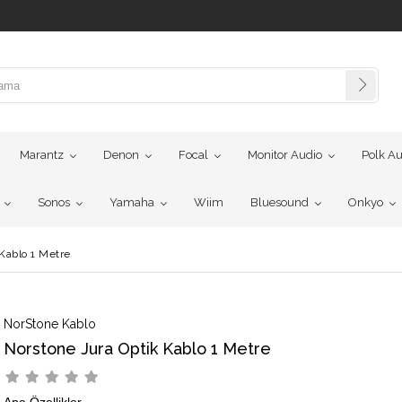
Marantz
Denon
Focal
Monitor Audio
Polk Au
Sonos
Yamaha
Wiim
Bluesound
Onkyo
Kablo 1 Metre
NorStone Kablo
Norstone Jura Optik Kablo 1 Metre