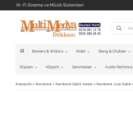
Hi -Fi Sinema ve Müzik Sistemleri
Bowers & Wilkins
Rotel
Bang & Olufsen
Elipson
Klipsch
Sennheiser
Audio-Technica
Anasayfa
>
Norstone
>
Norstone Optik Kablo
>
Norstone Jura Optik 