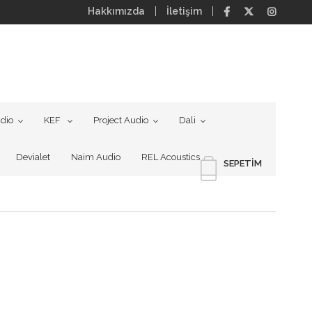
Hakkımızda
İletişim
dio
KEF
Project Audio
Dali
Devialet
Naim Audio
REL Acoustics
SEPETIM