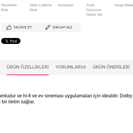
Favorilere
İstek Listeme
Karşılaştır
Fiyat
Kargo Bed
Ekle
Ekle
Düşünce
Haber Ver
TAVSIYE ET
YORUM YAZ
ÜRÜN ÖZELLIKLERI
YORUMLAR
(0)
ÜRÜN ÖNERILERI
umludur ve hi-fi ve ev sineması uygulamaları için idealdir. Dolby
bir iletim sağlar.