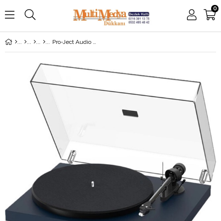
0
Pro-Ject Audio Debut Carbon Evo 2M Red İğneli Pikap Mavi