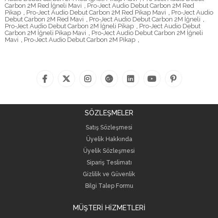
Carbon 2M Red İğneli Mavi
,
Pro-Ject Audio Debut Carbon 2M Red
Pikap
,
Pro-Ject Audio Debut Carbon 2M Red Pikap Mavi
,
Pro-Ject Audio
Debut Carbon 2M Red Mavi
,
Pro-Ject Audio Debut Carbon 2M İğneli
,
Pro-Ject Audio Debut Carbon 2M İğneli Pikap
,
Pro-Ject Audio Debut
Carbon 2M İğneli Pikap Mavi
,
Pro-Ject Audio Debut Carbon 2M İğneli
Mavi
,
Pro-Ject Audio Debut Carbon 2M Pikap
,
SÖZLEŞMELER
Satış Sözleşmesi
Üyelik Hakkında
Üyelik Sözleşmesi
Sipariş Teslimatı
Gizlilik ve Güvenlik
Bilgi Talep Formu
MÜŞTERİ HİZMETLERİ